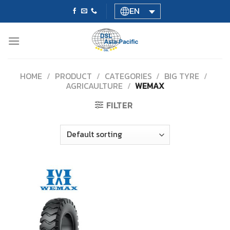
Skip
EN
to
content
HOME
/
PRODUCT
/
CATEGORIES
/
BIG TYRE
/
AGRICAULTURE
/
WEMAX
FILTER