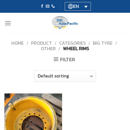
Skip
EN
to
content
HOME
/
PRODUCT
/
CATEGORIES
/
BIG TYRE
/
OTHER
/
WHEEL RIMS
FILTER