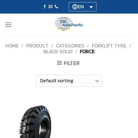
Skip
EN
to
content
HOME
/
PRODUCT
/
CATEGORIES
/
FORKLIFT TYRE
/
BLACK SOLID
/
FORCE
FILTER