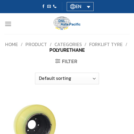
Skip
EN
to
content
HOME
/
PRODUCT
/
CATEGORIES
/
FORKLIFT TYRE
/
POLYURETHANE
FILTER