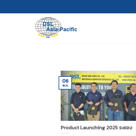
Skip
to
content
06
พ.ค.
Product Launching 2025 ระยอง