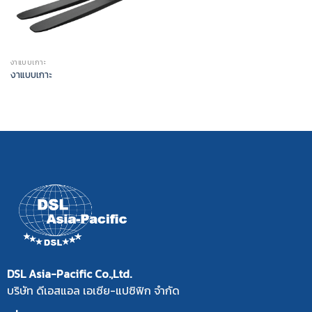
งาแบบเกาะ
งาแบบเกาะ
DSL Asia-Pacific Co.,Ltd.
บริษัท ดีเอสแอล เอเซีย-แปซิฟิก จำกัด