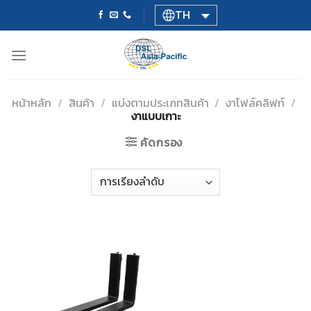
Skip
TH
to
content
หน้าหลัก
/
สินค้า
/
แบ่งตามประเภทสินค้า
/
งาโฟล์คลิฟท์
/
งาแบบเกาะ
คัดกรอง