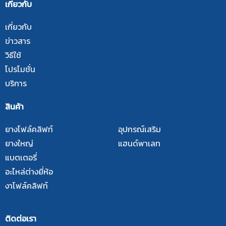
เกี่ยวกับ
เกี่ยวกับ
ข่าวสาร
วิธีใช้
โปรโมชั่น
บริการ
สินค้า
ยางโฟล์คลิฟท์
อุปกรณ์เสริม
ยางใหญ่
แฮนด์พาเลท
แบตเตอรี่
อะไหล่ต่างยี่ห้อ
งาโฟล์คลิฟท์
ติดต่อเรา