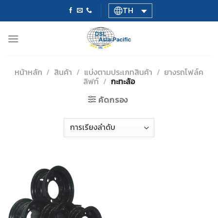
Skip
TH
to
content
หน้าหลัก
/
สินค้า
/
แบ่งตามประเภทสินค้า
/
ยางรถโฟล์ค
ลิฟท์
/
กะทะล้อ
คัดกรอง