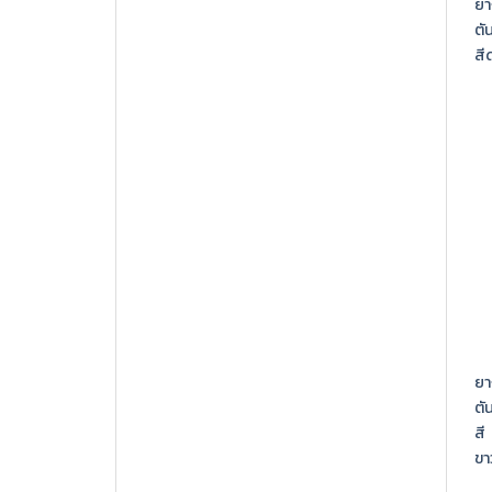
ยา
ตั
สี
ยา
ตั
สี
ขา