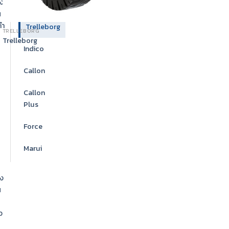
ง
Stellana
น
ดำ
Trelleborg
TRELLEBORG
Trelleborg
Indico
Callon
Callon
Plus
Force
Marui
ง
น
ว