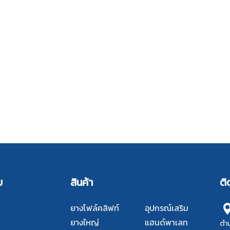
บ
สินค้า
ติ
ยางโฟล์คลิฟท์
อุปกรณ์เสริม
ยางใหญ่
แฮนด์พาเลท
ตำบ