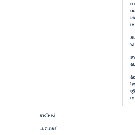
ยา
ตั
ข
เห
สิ
พิ
ยา
ล
ล้
โพล
ยูร
เท
ยางใหญ่
แบตเตอรี่