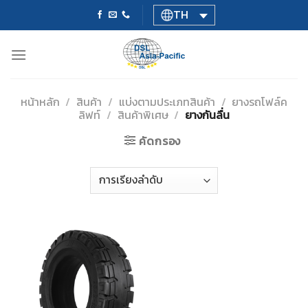
Skip
TH
to
content
หน้าหลัก
/
สินค้า
/
แบ่งตามประเภทสินค้า
/
ยางรถโฟล์ค
ลิฟท์
/
สินค้าพิเศษ
/
ยางกันลื่น
คัดกรอง