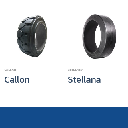
CALLON
STELLANA
Callon
Stellana