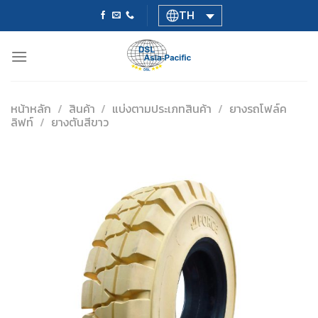
Skip
TH
to
content
หน้าหลัก
/
สินค้า
/
แบ่งตามประเภทสินค้า
/
ยางรถโฟล์ค
ลิฟท์
/
ยางตันสีขาว