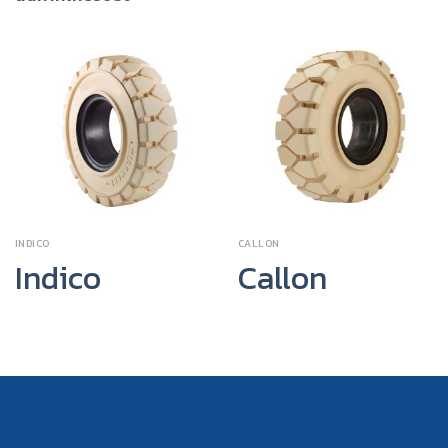
INDICO
CALLON
Indico
Callon