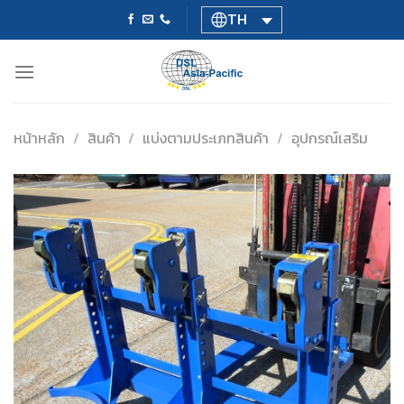
Skip
TH
to
content
หน้าหลัก
/
สินค้า
/
แบ่งตามประเภทสินค้า
/
อุปกรณ์เสริม