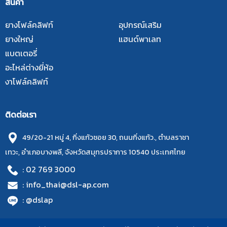
สินค้า
ยางโฟล์คลิฟท์
อุปกรณ์เสริม
ยางใหญ่
แฮนด์พาเลท
แบตเตอรี่
อะไหล่ต่างยี่ห้อ
งาโฟล์คลิฟท์
ติดต่อเรา
49/20-21 หมู่ 4, กิ่งแก้วซอย 30, ถนนกิ่งแก้ว., ตำบลราชา
เทวะ, อำเภอบางพลี, จังหวัดสมุทรปราการ 10540 ประเทศไทย
: 02 769 3000
: info_thai@dsl-ap.com
: @dslap