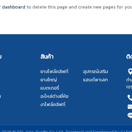
r dashboard
to delete this page and create new pages for you
บ
สินค้า
ติ
ยางโฟล์คลิฟท์
อุปกรณ์เสริม
ยางใหญ่
แฮนด์พาเลท
ตำบ
10
แบตเตอรี่
น
อะไหล่ต่างยี่ห้อ
งาโฟล์คลิฟท์
 2026 © DSL Asia-Pacific Co.,Ltd. Designed and Developed by
CJ Sof