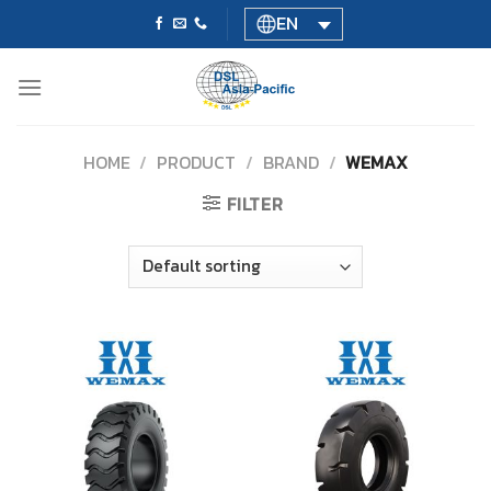
Skip
EN
to
content
HOME
/
PRODUCT
/
BRAND
/
WEMAX
FILTER