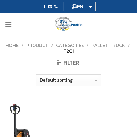
Skip
EN
to
content
HOME
/
PRODUCT
/
CATEGORIES
/
PALLET TRUCK
/
T20I
FILTER