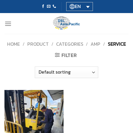
Skip
EN
to
content
HOME
/
PRODUCT
/
CATEGORIES
/
AMP
/
SERVICE
FILTER